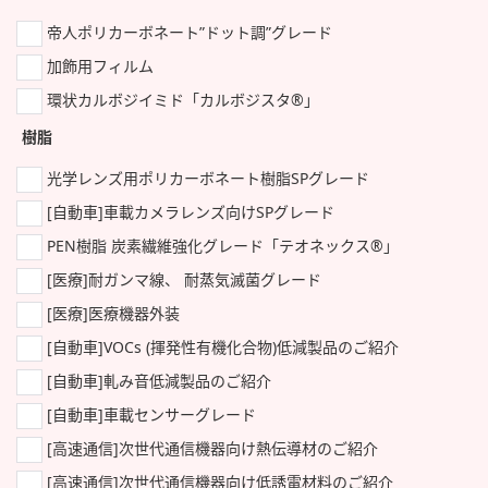
帝人ポリカーボネート”ドット調”グレード
加飾用フィルム
環状カルボジイミド「カルボジスタ®」
樹脂
光学レンズ用ポリカーボネート樹脂SPグレード
[自動車]車載カメラレンズ向けSPグレード
PEN樹脂 炭素繊維強化グレード「テオネックス®」
[医療]耐ガンマ線、 耐蒸気滅菌グレード
[医療]医療機器外装
[自動車]VOCs (揮発性有機化合物)低減製品のご紹介
[自動車]軋み音低減製品のご紹介
[自動車]車載センサーグレード
[高速通信]次世代通信機器向け熱伝導材のご紹介
[高速通信]次世代通信機器向け低誘電材料のご紹介