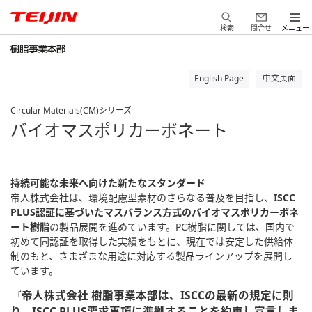
検索
問合せ
メニュー
English Page
中文页面
Circular Materials(CM)シリーズ
バイオマスポリカーボネート
持続可能な未来へ向けた新たなスタンダード
帝人株式会社は、環境配慮型素材のさらなる普及を目指し、
ISCC
PLUS認証に基づいたマスバランス方式のバイオマスポリカーボネ
ート樹脂
の製品展開を進めています。PC樹脂に関しては、国内で
初めて同認証を取得した実績をもとに、現在では安定した供給体
制のもと、さまざまな用途に対応する製品ラインアップを展開し
ています。
『帝人株式会社 樹脂事業本部は、ISCCの最新の規定に則
り、ISCC PLUS要求事項に準拠することを約束し宣言しま